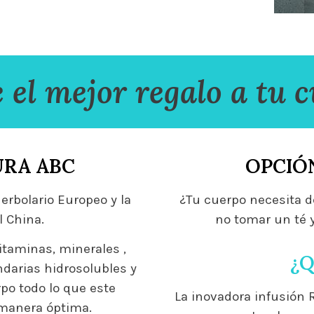
 el mejor regalo a tu 
URA ABC
OPCIÓN
erbolario Europeo y la
¿Tu cuerpo necesita 
l China.
no tomar un té 
itaminas, minerales ,
¿Q
ndarias hidrosolubles y
rpo todo lo que este
La inovadora infusión
 manera óptima.