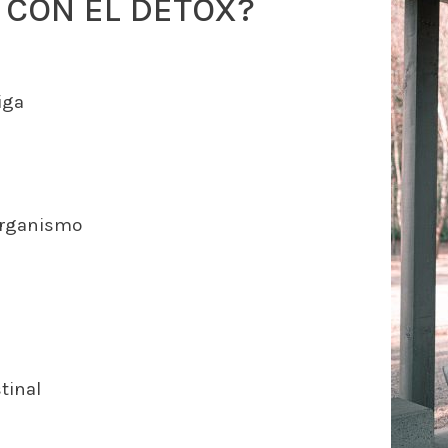
 CON EL DETOX?
iga
 organismo
tinal