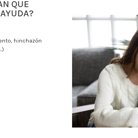
AN QUE
 AYUDA?
ento, hinchazón
.)