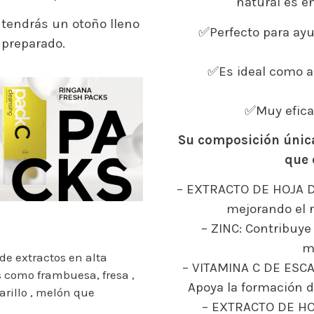
natural es e
y tendrás un otoño lleno
✅Perfecto para ayud
 preparado.
✅Es ideal como ap
✅Muy efica
Su composición únic
que 
– EXTRACTO DE HOJA DE
mejorando el r
– ZINC: Contribuye
m
e extractos en alta
– VITAMINA C DE ESC
s como frambuesa, fresa ,
Apoya la formación d
rillo , melón que
– EXTRACTO DE HOJ