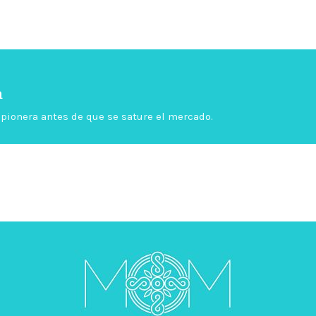
a
é pionera antes de que se sature el mercado.