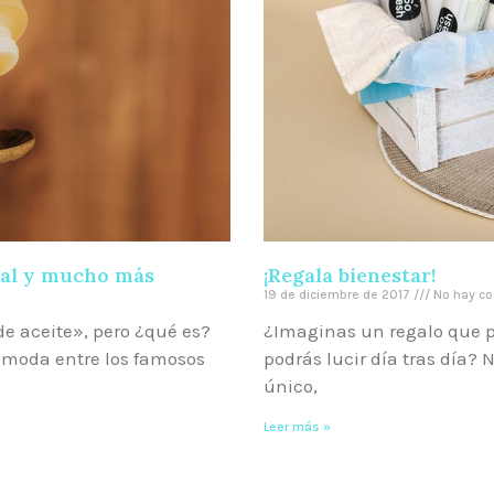
ucal y mucho más
¡Regala bienestar!
19 de diciembre de 2017
No hay co
de aceite», pero ¿qué es?
¿Imaginas un regalo que p
e moda entre los famosos
podrás lucir día tras día?
único,
Leer más »