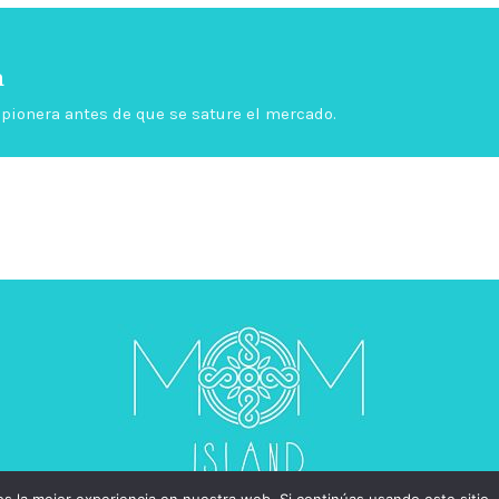
a
é pionera antes de que se sature el mercado.