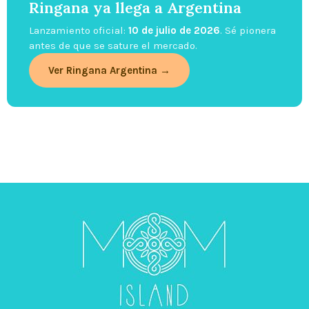
Ringana ya llega a Argentina
Lanzamiento oficial:
10 de julio de 2026
. Sé pionera
antes de que se sature el mercado.
Ver Ringana Argentina →