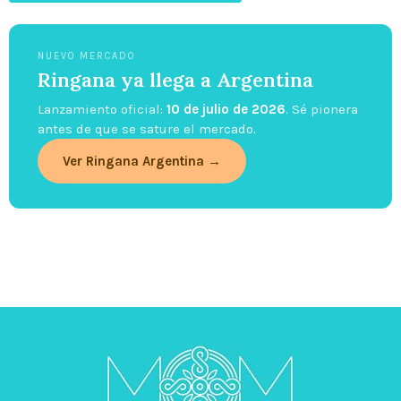
NUEVO MERCADO
Ringana ya llega a Argentina
Lanzamiento oficial:
10 de julio de 2026
. Sé pionera
antes de que se sature el mercado.
Ver Ringana Argentina →