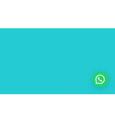
mejorar tu bienestar de manera natural.
O si quieres formar parte de Ringana,
¡Dímelo!
Cuéntame, ¿qué te gustaría saber? Estoy
aquí para resolver tus dudas y
acompañarte en esta experiencia. ✨
¡Escríbeme y empecemos!
Aviso legal
Política de cookies
Política de privacidad