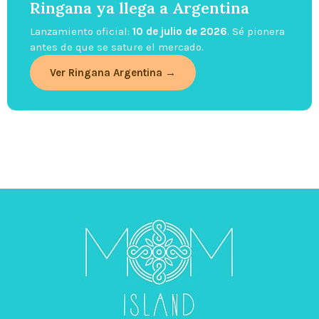
Ringana ya llega a Argentina
Lanzamiento oficial:
10 de julio de 2026
. Sé pionera
antes de que se sature el mercado.
Ver Ringana Argentina →