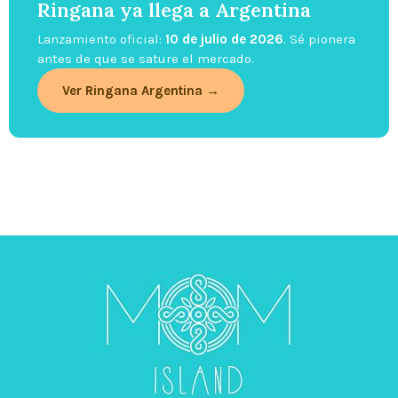
Ringana ya llega a Argentina
Lanzamiento oficial:
10 de julio de 2026
. Sé pionera
antes de que se sature el mercado.
Ver Ringana Argentina →