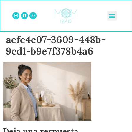
aefe4c07-3609-448b-
9cd1-b9e7f378b4a6
Deja una respuesta