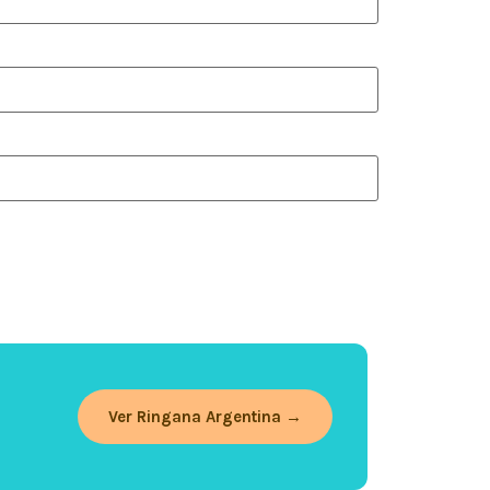
Ver Ringana Argentina →
¡Hola! Qué gusto saludarte. 💚